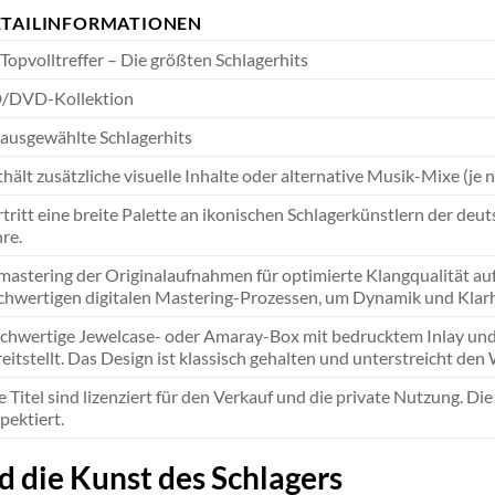
ETAILINFORMATIONEN
Topvolltreffer – Die größten Schlagerhits
/DVD-Kollektion
 ausgewählte Schlagerhits
hält zusätzliche visuelle Inhalte oder alternative Musik-Mixe (je n
tritt eine breite Palette an ikonischen Schlagerkünstlern der de
re.
mastering der Originalaufnahmen für optimierte Klangqualität
chwertigen digitalen Mastering-Prozessen, um Dynamik und Klarh
chwertige Jewelcase- oder Amaray-Box mit bedrucktem Inlay und 
eitstellt. Das Design ist klassisch gehalten und unterstreicht den 
e Titel sind lizenziert für den Verkauf und die private Nutzung. Di
pektiert.
 die Kunst des Schlagers