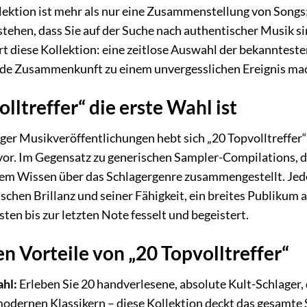
lektion ist mehr als nur eine Zusammenstellung von Songs; s
stehen, dass Sie auf der Suche nach authentischer Musik s
ert diese Kollektion: eine zeitlose Auswahl der bekanntest
ede Zusammenkunft zu einem unvergesslichen Ereignis ma
ltreffer“ die erste Wahl ist
liger Musikveröffentlichungen hebt sich „20 Topvolltreffe
or. Im Gegensatz zu generischen Sampler-Compilations, die
dem Wissen über das Schlagergenre zusammengestellt. Jede
schen Brillanz und seiner Fähigkeit, ein breites Publikum 
sten bis zur letzten Note fesselt und begeistert.
n Vorteile von „20 Topvolltreffer“
hl:
Erleben Sie 20 handverlesene, absolute Kult-Schlager, 
modernen Klassikern – diese Kollektion deckt das gesamte