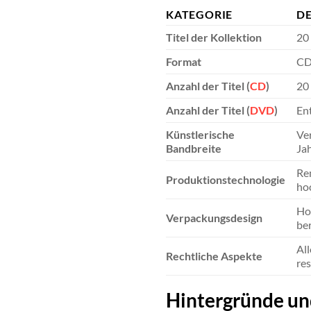
KATEGORIE
D
Titel der Kollektion
20 
Format
CD
Anzahl der Titel (
CD
)
20
Anzahl der Titel (
DVD
)
Ent
Künstlerische
Ver
Bandbreite
Jah
Re
Produktionstechnologie
ho
Ho
Verpackungsdesign
ber
All
Rechtliche Aspekte
res
Hintergründe und