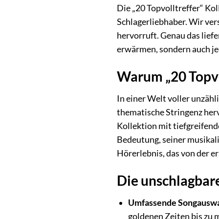
Die „20 Topvolltreffer“ Kol
Schlagerliebhaber. Wir ver
hervorruft. Genau das lief
erwärmen, sondern auch j
Warum „20 Topvol
In einer Welt voller unzäh
thematische Stringenz herv
Kollektion mit tiefgreifen
Bedeutung, seiner musikali
Hörerlebnis, das von der er
Die unschlagbare
Umfassende Songauswa
goldenen Zeiten bis zu 