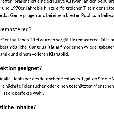
treffer“ präsentiert eine exklusive Auswahl an den populä
r und 1970er Jahre bis hin zu erfolgreichen Titeln der spä
 das Genre prägen und bei einem breiten Publikum beliebt
 remastered?
ffer“ enthaltenen Titel wurden sorgfältig remastered. Dies
 bestmögliche Klangqualität auf modernen Wiedergabegerät
amik und einem volleren Klangbild.
lektion geeignet?
für alle Liebhaber des deutschen Schlagers. Egal, ob Sie d
Ihre nächste Feier suchen oder einen geschätzten Mensch
“ ist die perfekte Wahl.
zliche Inhalte?