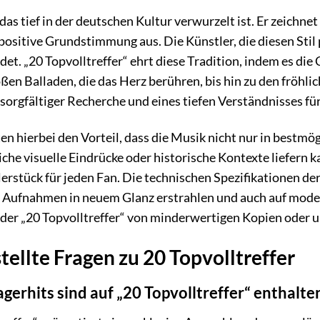
 das tief in der deutschen Kultur verwurzelt ist. Er zeichne
positive Grundstimmung aus. Die Künstler, die diesen Stil
et. „20 Topvolltreffer“ ehrt diese Tradition, indem es die
ßen Balladen, die das Herz berühren, bis hin zu den fröhli
 sorgfältiger Recherche und eines tiefen Verständnisses für
 hierbei den Vorteil, dass die Musik nicht nur in bestmö
iche visuelle Eindrücke oder historische Kontexte liefern 
erstück für jeden Fan. Die technischen Spezifikationen d
en Aufnahmen in neuem Glanz erstrahlen und auch auf mode
 der „20 Topvolltreffer“ von minderwertigen Kopien oder 
tellte Fragen zu 20 Topvolltreffer
gerhits sind auf „20 Topvolltreffer“ enthalte