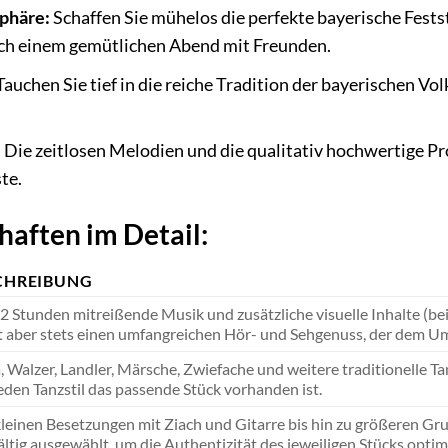
phäre:
Schaffen Sie mühelos die perfekte bayerische Fest
ach einem gemütlichen Abend mit Freunden.
auchen Sie tief in die reiche Tradition der bayerischen V
:
Die zeitlosen Melodien und die qualitativ hochwertige Pr
te.
aften im Detail:
CHREIBUNG
2 Stunden mitreißende Musik und zusätzliche visuelle Inhalte (be
t aber stets einen umfangreichen Hör- und Sehgenuss, der dem Umf
, Walzer, Landler, Märsche, Zwiefache und weitere traditionelle Tan
eden Tanzstil das passende Stück vorhanden ist.
leinen Besetzungen mit Ziach und Gitarre bis hin zu größeren G
ältig ausgewählt, um die Authentizität des jeweiligen Stücks optim