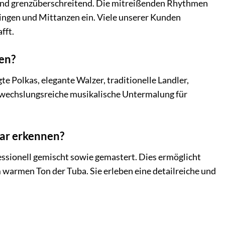
 sind grenzüberschreitend. Die mitreißenden Rhythmen
ngen und Mittanzen ein. Viele unserer Kunden
fft.
en?
e Polkas, elegante Walzer, traditionelle Landler,
bwechslungsreiche musikalische Untermalung für
lar erkennen?
ssionell gemischt sowie gemastert. Dies ermöglicht
 warmen Ton der Tuba. Sie erleben eine detailreiche und