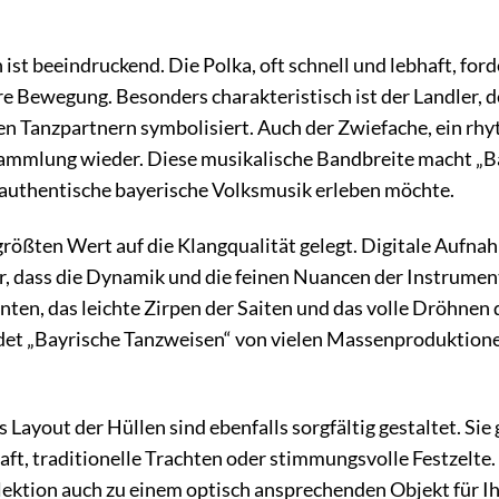
 ist beeindruckend. Die Polka, oft schnell und lebhaft, fo
re Bewegung. Besonders charakteristisch ist der Landler, d
n Tanzpartnern symbolisiert. Auch der Zwiefache, ein rhy
r Sammlung wieder. Diese musikalische Bandbreite macht „
ie authentische bayerische Volksmusik erleben möchte.
rößten Wert auf die Klangqualität gelegt. Digitale Aufn
r, dass die Dynamik und die feinen Nuancen der Instrume
nten, das leichte Zirpen der Saiten und das volle Dröhnen 
et „Bayrische Tanzweisen“ von vielen Massenproduktionen,
ayout der Hüllen sind ebenfalls sorgfältig gestaltet. Sie g
ft, traditionelle Trachten oder stimmungsvolle Festzelte
lektion auch zu einem optisch ansprechenden Objekt für I