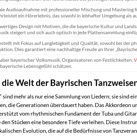
ale Audioaufnahme mit professioneller Mischung und Mastering fü
rleistet ein Hörerlebnis, das sowohl in lebhafter Umgebung als 
ertiges Design mit Motiven, die die bayerische Kultur und Landsch
usik steigert und sich auch optisch in jede Plattensammlung einfü
stellt mit Fokus auf Langlebigkeit und Qualität, sowohl bei der p
ktion. Dies garantiert eine nachhaltige Freude an Ihrer „Bayrisch
aber bayerischer Volksmusik, Organisatoren von Festlichkeiten,
V
 bayerische Lebensgefühl schätzen.
in die Welt der Bayrischen Tanzweise
sind mehr als nur eine Sammlung von Liedern; sie sind ein 
onen, die Generationen überdauert haben. Das Akkordeon un
rstützt vom rhythmischen Fundament der Tuba und Gitarre.
ie den Stücken eine besondere Tiefe verleihen. Diese Instru
ikalischen Evolution, die auf die Bedürfnisse von Tanzve