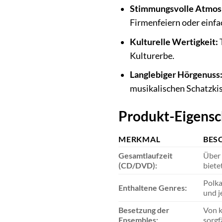
Stimmungsvolle Atmos
Firmenfeiern oder einf
Kulturelle Wertigkeit:
T
Kulturerbe.
Langlebiger Hörgenuss
musikalischen Schatzkis
Produkt-Eigensch
MERKMAL
BES
Gesamtlaufzeit
Über 
(CD/DVD):
biete
Polka
Enthaltene Genres:
und j
Besetzung der
Von k
Ensembles:
sorgf