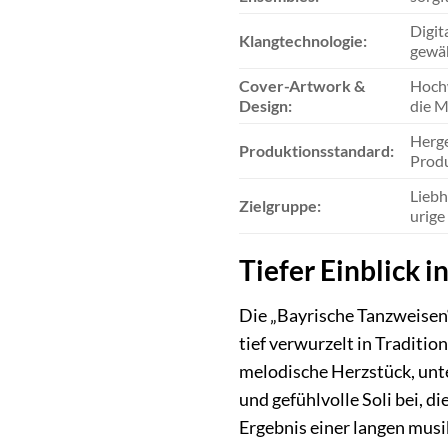
Digit
Klangtechnologie:
gewäh
Cover-Artwork &
Hochw
Design:
die M
Herge
Produktionsstandard:
Produ
Liebh
Zielgruppe:
urige
Tiefer Einblick 
Die „Bayrische Tanzweisen“ 
tief verwurzelt in Traditi
melodische Herzstück, unte
und gefühlvolle Soli bei, d
Ergebnis einer langen mus