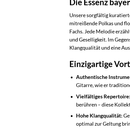
Die Essenz bayer
Unsere sorgfältig kuratiert
mitreißende Polkas und flo
Fachs. Jede Melodie erzähl
und Geselligkeit. Im Gegen
Klangqualität und eine Aus
Einzigartige Vor
Authentische Instrume
Gitarre, wie er traditio
Vielfältiges Repertoire
berühren – diese Kollek
Hohe Klangqualität:
Gen
optimal zur Geltung bri