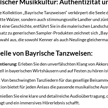
ischer Musikkultur: Authentizität un
e Kollektion „Bayrische Tanzweisen“ verkörpert die Seele d
tte Walzer, sondern auch stimmungsvolle Landler und zünf
t eine Geschichte, entführt Sie in die malerischen Landsc
satz zu generischen Sampler-Produkten zeichnet sich „Bay
wahl aus, die sowohl Kenner als auch Neulinge gleicherma
teile von Bayrische Tanzweisen:
ntierung:
Erleben Sie den unverfälschten Klang von Akkord
nell in bayerischen Wirtshäusern und auf Festen zu hören is
:
Von beschwingten Tanzliedern für das gesellige Beisamme
tion bietet für jeden Anlass die passende musikalische Aus
ießen Sie eine klare und detailreiche Audioübertragung, d
ngt und ein immersives Hörerlebnis schafft.