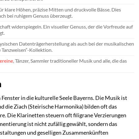
r klare Höhen, präzise Mitten und druckvolle Bässe. Dies
auch bei ruhigem Genuss überzeugt.
aft widerspiegeln. Ein visueller Genuss, der die Vorfreude auf
gt.
hysischen Datenträgerherstellung als auch bei der musikalischen
e Tanzweisen“-Kollektion.
ereine
, Tänzer, Sammler traditioneller Musik und alle, die das
n
Fenster in die kulturelle Seele Bayerns. Die Musik ist
d die Ziach (Steirische Harmonika) bilden oft das
 Die Klarinetten steuern oft filigrane Verzierungen
mentierung ist nicht zufällig gewählt, sondern das
ranstaltungen und geselligen Zusammenkünften