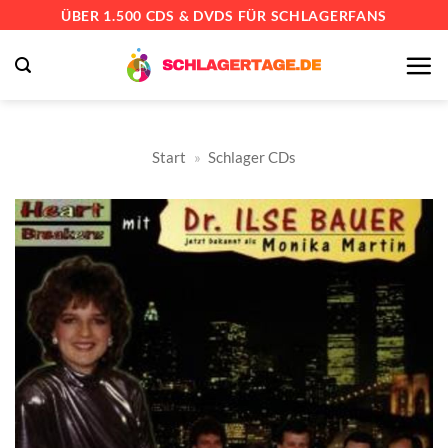
Zum
ÜBER 1.500 CDS & DVDS FÜR SCHLAGERFANS
Inhalt
springen
Start
»
Schlager CDs