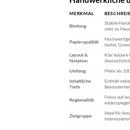
MERKMAL
BESCHREI
Stabile Hard
Bindung
oder zu Haus
Hochwertiges
Papierqualität
bietet. Gram
Layout &
Klar lesbare
Notation
übersichtlich
Umfang
Mehr als 100
Inhaltliche
Enthält nebe
Tiefe
Besonderheit
Fokus auf au
Regionalität
widerspiegel
Ideal für Am
Zielgruppe
interessieren