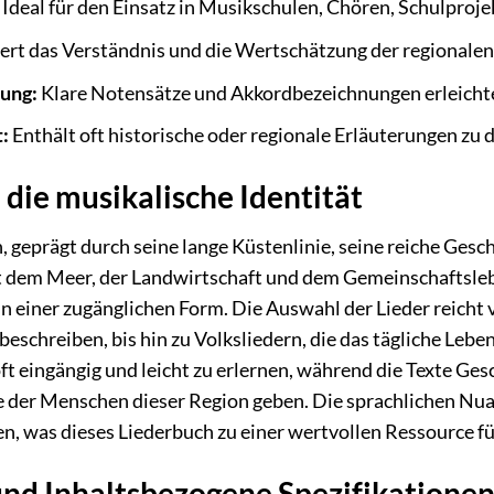
Ideal für den Einsatz in Musikschulen, Chören, Schulproje
ert das Verständnis und die Wertschätzung der regionalen
ung:
Klare Notensätze und Akkordbezeichnungen erleichte
:
Enthält oft historische oder regionale Erläuterungen zu d
n die musikalische Identität
prägt durch seine lange Küstenlinie, seine reiche Geschic
t dem Meer, der Landwirtschaft und dem Gemeinschaftslebe
 in einer zugänglichen Form. Die Auswahl der Lieder reicht
beschreiben, bis hin zu Volksliedern, die das tägliche Leb
t eingängig und leicht zu erlernen, während die Texte Gesch
 der Menschen dieser Region geben. Die sprachlichen Nuan
ben, was dieses Liederbuch zu einer wertvollen Ressource 
nd Inhaltsbezogene Spezifikatione