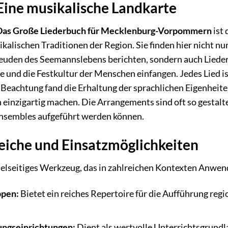
Eine musikalische Landkarte
Das Große Liederbuch für Mecklenburg-Vorpommern
ist 
kalischen Traditionen der Region. Sie finden hier nicht nu
den des Seemannslebens berichten, sondern auch Lieder, d
d die Festkultur der Menschen einfangen. Jedes Lied ist 
eachtung fand die Erhaltung der sprachlichen Eigenheiten
nzigartig machen. Die Arrangements sind oft so gestaltet
nsembles aufgeführt werden können.
che und Einsatzmöglichkeiten
vielseitiges Werkzeug, das in zahlreichen Kontexten Anwen
ppen:
Bietet ein reiches Repertoire für die Aufführung reg
ungseinrichtungen:
Dient als wertvolle Unterrichtsgrundl