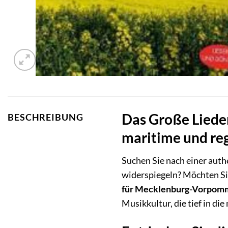
Das Große Liede
BESCHREIBUNG
maritime und re
Suchen Sie nach einer aut
widerspiegeln? Möchten Sie
für Mecklenburg-Vorpom
Musikkultur, die tief in d