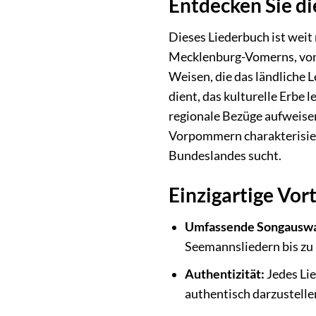
Entdecken Sie d
Dieses Liederbuch ist weit
Mecklenburg-Vomerns, von t
Weisen, die das ländliche 
dient, das kulturelle Erbe
regionale Bezüge aufweisen
Vorpommern charakterisiere
Bundeslandes sucht.
Einzigartige Vor
Umfassende Songauswa
Seemannsliedern bis zu 
Authentizität:
Jedes Li
authentisch darzustelle