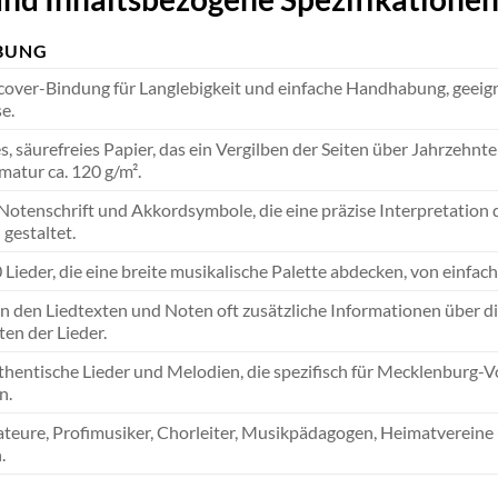
BUNG
cover-Bindung für Langlebigkeit und einfache Handhabung, geeig
e.
, säurefreies Papier, das ein Vergilben der Seiten über Jahrzehn
matur ca. 120 g/m².
 Notenschrift und Akkordsymbole, die eine präzise Interpretation 
 gestaltet.
 Lieder, die eine breite musikalische Palette abdecken, von einf
n den Liedtexten und Noten oft zusätzliche Informationen über di
en der Lieder.
thentische Lieder und Melodien, die spezifisch für Mecklenburg-
n.
ateure, Profimusiker, Chorleiter, Musikpädagogen, Heimatvereine 
.