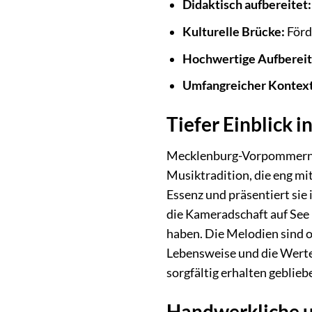
Didaktisch aufbereitet:
Kulturelle Brücke:
Förd
Hochwertige Aufbereit
Umfangreicher Kontext
Tiefer Einblick i
Mecklenburg-Vorpommern, ge
Musiktradition, die eng mi
Essenz und präsentiert sie
die Kameradschaft auf See 
haben. Die Melodien sind of
Lebensweise und die Werte
sorgfältig erhalten geblie
Handwerkliche u