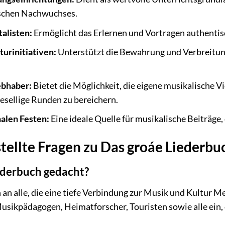
ischen Nachwuchses.
alisten:
Ermöglicht das Erlernen und Vortragen authenti
urinitiativen:
Unterstützt die Bewahrung und Verbreitung
ebhaber:
Bietet die Möglichkeit, die eigene musikalische V
gesellige Runden zu bereichern.
nalen Festen:
Eine ideale Quelle für musikalische Beiträge, 
stellte Fragen zu Das groáe Lieder
iederbuch gedacht?
h an alle, die eine tiefe Verbindung zur Musik und Kultu
Musikpädagogen, Heimatforscher, Touristen sowie alle ein, 