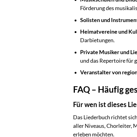
Förderung des musikal
Solisten und Instrument
Heimatvereine und Kult
Darbietungen.
Private Musiker und Li
und das Repertoire für 
Veranstalter von regio
FAQ – Häufig ge
Für wen ist dieses L
Das Liederbuch richtet sic
aller Niveaus, Chorleiter, 
erleben möchten.