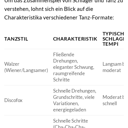
Um das Zusammenspiel von Schlager und Tanz zu
verstehen, lohnt sich ein Blick auf die
Charakteristika verschiedener Tanz-Formate:
TYPISCHE
TANZSTIL
CHARAKTERISTIK
SCHLAGE
TEMPI
Fließende
Drehungen,
Walzer
Langsam bi
eleganter Schwung,
(Wiener/Langsamer)
moderat
raumgreifende
Schritte
Schnelle Drehungen,
Grundschritte, viele
Moderat bi
Discofox
Variationen,
schnell
energiegeladen
Schnelle Schritte
(Cha-Cha-Cha-