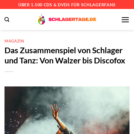
Zum
ÜBER 1.500 CDS & DVDS FÜR SCHLAGERFANS
Inhalt
springen
MAGAZIN
Das Zusammenspiel von Schlager
und Tanz: Von Walzer bis Discofox