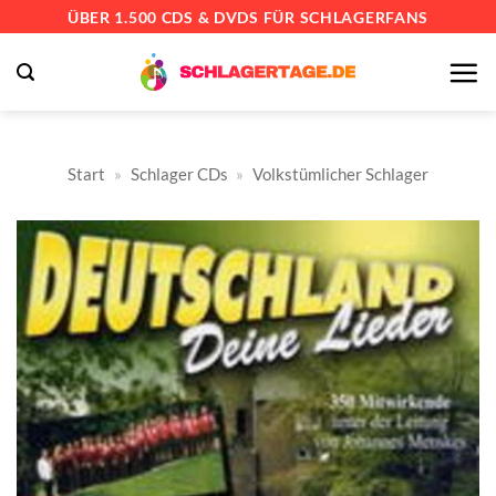
Zum
ÜBER 1.500 CDS & DVDS FÜR SCHLAGERFANS
Inhalt
springen
Start
»
Schlager CDs
»
Volkstümlicher Schlager