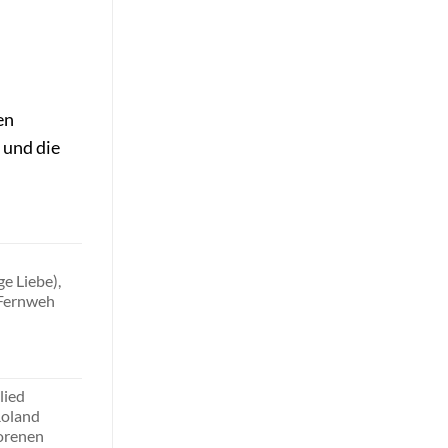
en
 und die
e Liebe),
 Fernweh
lied
Roland
lorenen