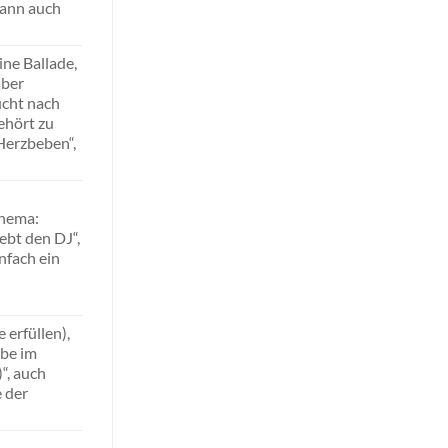
 kann auch
ine Ballade,
aber
ucht nach
ehört zu
„Herzbeben“,
Thema:
liebt den DJ“,
nfach ein
 erfüllen),
ebe im
)“, auch
 der