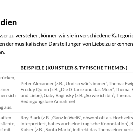
odien
sser zu verstehen, können wir sie in verschiedene Kategori
cen der musikalischen Darstellungen von Liebe zu erkennen
en.
BEISPIELE (KÜNSTLER & TYPISCHE THEMEN)
drücken,
Peter Alexander (z.B. „Und so wär’s immer“, Thema: Ewig
einer
Freddy Quinn (z.B. „Die Gitarre und das Meer“, Thema:
nen sich
und Liebe), Gaby Baginsky (z.B. „So wie ich bin“, Thema:
Bedingungslose Annahme)
g aus.
haften
Roy Black (z.B. „Ganz in Weiß“, obwohl oft als Hochzeits
nsüchte,
interpretiert, hat es auch eine tragische Konnotation), 
f mit
Kaiser (z.B. „Santa Maria“, indirekt das Thema einer ver