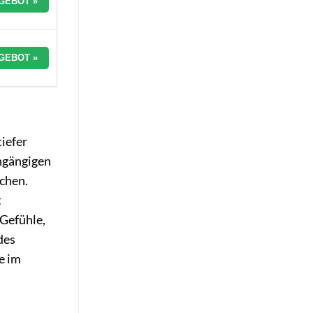
GEBOT »
GEBOT »
tiefer
ingängigen
ichen.
t
 Gefühle,
des
e im