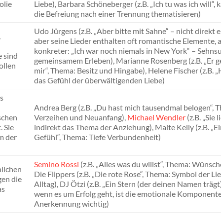
olie
Liebe), Barbara Schöneberger (z.B. „Ich tu was ich will“,
die Befreiung nach einer Trennung thematisieren)
Udo Jürgens (z.B. „Aber bitte mit Sahne“ – nicht direkt e
,
aber seine Lieder enthalten oft romantische Elemente, 
konkreter: „Ich war noch niemals in New York“ – Sehns
 sind
gemeinsamem Erleben), Marianne Rosenberg (z.B. „Er g
ollen
mir“, Thema: Besitz und Hingabe), Helene Fischer (z.B. 
das Gefühl der überwältigenden Liebe)
s
Andrea Berg (z.B. „Du hast mich tausendmal belogen“, 
schen
Verzeihen und Neuanfang),
Michael Wendler
(z.B. „Sie 
. Sie
indirekt das Thema der Anziehung), Maite Kelly (z.B. „Ei
m der
Gefühl“, Thema: Tiefe Verbundenheit)
Semino Rossi
(z.B. „Alles was du willst“, Thema: Wünsche
nlichen
Die Flippers (z.B. „Die rote Rose“, Thema: Symbol der Li
gen die
Alltag), DJ Ötzi (z.B. „Ein Stern (der deinen Namen trägt
as
wenn es um Erfolg geht, ist die emotionale Komponente
Anerkennung wichtig)