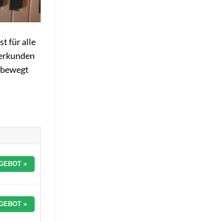
t für alle
 erkunden
n bewegt
GEBOT »
GEBOT »