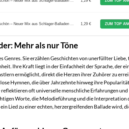
 schön – Neuer Mix aus Schlager-Balladen ...
1,29 €
ZUM TOP AN
 schön – Neuer Mix aus Schlager-Balladen ...
1,29 €
ZUM TOP AN
der: Mehr als nur Töne
 Genres. Sie erzählen Geschichten von unerfüllter Liebe, 
t. Ihre Kraft liegt in der Einfachheit der Sprache, der e
tlern ermöglicht, direkt die Herzen ihrer Zuhörer zu erre
itlose Hymnen, die über Jahrzehnte hinweg ihre Popularitä
eflektieren oft universelle menschliche Erfahrungen und
chtigen Worte, die Melodieführung und die Interpretation 
ein Lied zu einer echten, herzergreifenden Ballade wird, di