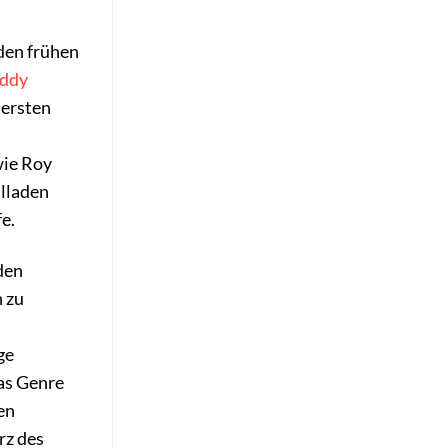
 den frühen
eddy
 ersten
wie Roy
alladen
e.
den
 zu
ge
as Genre
en
rz des