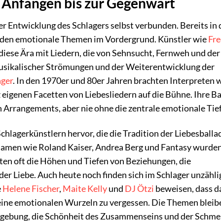
n Anfängen bis zur Gegenwart
der Entwicklung des Schlagers selbst verbunden. Bereits in
anden emotionale Themen im Vordergrund. Künstler wie
Fr
diese Ära mit Liedern, die von Sehnsucht, Fernweh und der
usikalischer Strömungen und der Weiterentwicklung der
ager
. In den 1970er und 80er Jahren brachten Interpreten 
eigenen Facetten von Liebesliedern auf die Bühne. Ihre B
 Arrangements, aber nie ohne die zentrale emotionale Tief
hlagerkünstlern hervor, die die Tradition der Liebesballa
Namen wie Roland Kaiser, Andrea Berg und Fantasy wurden
rten oft die Höhen und Tiefen von Beziehungen, die
er Liebe. Auch heute noch finden sich im Schlager unzähli
e
Helene Fischer
,
Maite Kelly
und
DJ Ötzi
beweisen, dass d
 seine emotionalen Wurzeln zu vergessen. Die Themen bleib
Vergebung, die Schönheit des Zusammenseins und der Schme