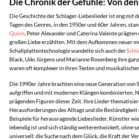
Die Chronik der Gefühle: Von de
Die Geschichte der Schlager-Liebeslieder ist eng mit 
Tagen des Genres, in den 1950er und 60er Jahren, st
Quinn
, Peter Alexander und Caterina Valente prägten 
großen Liebe erzählten. Mit dem Aufkommen neuer m
Schallplattentechnologie wandelte sich auch der
Schl
Black, Udo Jürgens und Marianne Rosenberg ihre ganz 
waren oft komplexer in ihren Texten und musikalischen
Die 1990er Jahre brachten eine neue Generation von Sc
aufgriffen und mit modernen Klängen kombinierten. 
prägenden Figuren dieser Zeit. Ihre Lieder thematisie
Herausforderungen des Alltags und die Beständigkeit d
Beispiele für herausragende Liebeslieder. Künstler wi
lebendig ist und sich ständig weiterentwickelt, ohne
universell: die Suche nach dem Glück, die Kraft der 