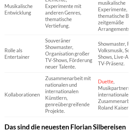
musikalische
Musikalische
Experimente mit
Experimente,
Entwicklung
anderen Genres,
thematische Bre
thematische
zeitgemäße
Vertiefung.
Arrangements.
Souveräner
Showmaster, Fe
Showmaster,
Rolle als
Volksmusik, Sch
Organisation großer
Entertainer
Shows, Live-Auft
TV-Shows, Förderung
TV-Präsenz.
neuer Talente.
Zusammenarbeit mit
Duette
,
nationalen und
Musikpartnersc
internationalen
Kollaborationen
internationale
Künstlern,
Zusammenarbei
genreübergreifende
Roland Kaiser, D
Projekte.
Das sind die neuesten Florian Silbereisen