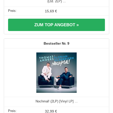
(Ltd. 2LP) ...
15,69 €
ZUM TOP ANGEBOT »
9
Nochmal! (2LP) [Vinyl LP] ...
32,99 €