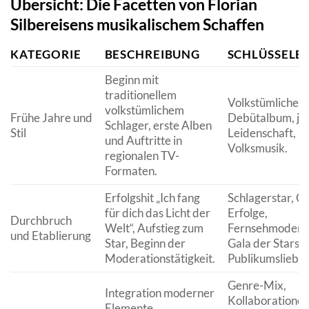
Übersicht: Die Facetten von Florian
Silbereisens musikalischem Schaffen
KATEGORIE
BESCHREIBUNG
SCHLÜSSELB
Beginn mit
traditionellem
Volkstümlicher 
volkstümlichem
Frühe Jahre und
Debütalbum, ju
Schlager, erste Alben
Stil
Leidenschaft,
und Auftritte in
Volksmusik.
regionalen TV-
Formaten.
Erfolgshit „Ich fang
Schlagerstar, C
für dich das Licht der
Erfolge,
Durchbruch
Welt“, Aufstieg zum
Fernsehmoderat
und Etablierung
Star, Beginn der
Gala der Stars,
Moderationstätigkeit.
Publikumslieblin
Genre-Mix,
Integration moderner
Kollaborationen
Elemente,