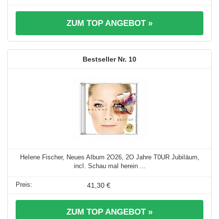
ZUM TOP ANGEBOT »
10
HeIene Fischer, Neues AIbum 2O26, 2O Jahre T0UR JubiIäum,
incI. Schau maI herein ...
41,30 €
ZUM TOP ANGEBOT »