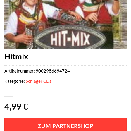
Hitmix
Artikelnummer:
9002986694724
Kategorie:
Schlager CDs
4,99
€
ZUM PARTNERSHOP