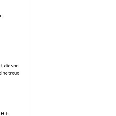
en
t, die von
eine treue
 Hits,