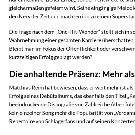
gleichermaßen gefeiert wird. Seine eingängige Melod
den Nerv der Zeit und machten ihn zu einem Superstar
Die Frage nach dem „One-Hit-Wonder“ stellt sich in sol
Wahrnehmung einer gesamten Karriere überschatten k
Bleibt man im Fokus der Öffentlichkeit oder verschwi
kurzzeitigen Erfolg geplagt werden?
Die anhaltende Präsenz: Mehr als 
Matthias Reim hat bewiesen, dass er weit mehr ist als
Erfolg seines Debütalbums, das ebenfalls den Titel „Re
beeindruckende Diskografie vor. Zahlreiche Alben folg
kein einzelner Song mehr die Popularität von „Verdammt,
Repertoire von Schlagerfans und auf seinen Konzerten