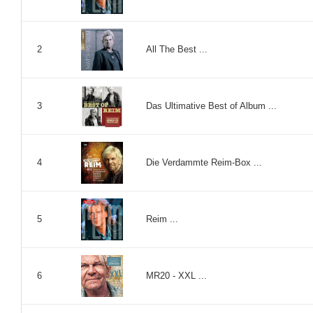
All The Best ...
2
Das Ultimative Best of Album ...
3
Die Verdammte Reim-Box ...
4
Reim ...
5
MR20 - XXL ...
6