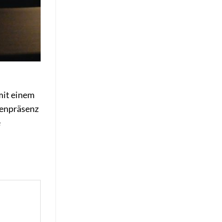
mit einem
nenpräsenz
e