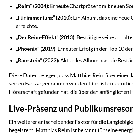
„Reim“ (2004):
Erneute Chartpräsenz mit neuen So
„Für immer jung“ (2010):
Ein Album, das eine neue 
erreichte.
„Der Reim-Effekt“ (2013):
Bestätigte seine anhalte
„Phoenix“ (2019):
Erneuter Erfolg in den Top 10 de
„Ramstein“ (2023):
Aktuelles Album, das die Bestän
Diese Daten belegen, dass Matthias Reim über einen la
seinen Fans angenommen wurden. Dies ist ein deutlich
Hörerschaft gefunden hat, die über den anfänglichen 
Live-Präsenz und Publikumsreson
Ein weiterer entscheidender Faktor für die Langlebigkei
begeistern. Matthias Reim ist bekannt für seine energ