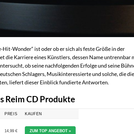
-Hit-Wonder“ ist oder ob er sich als feste Größe in der
tet die Karriere eines Künstlers, dessen Name untrennbar 
untersucht, ob seine nachfolgenden Erfolge und seine Büh
utschen Schlagers, Musikinteressierte und solche, die di
, liefert dieser Einblick fundierte Antworten.
ias Reim CD Produkte
PREIS
KAUFEN
14,99 €
ZUM TOP ANGEBOT »