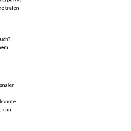
me trafen
ruch?
inem
menalen
 konnte
ich im