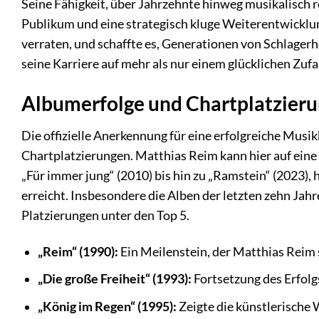
Seine Fähigkeit, über Jahrzehnte hinweg musikalisch r
Publikum und eine strategisch kluge Weiterentwicklung
verraten, und schaffte es, Generationen von Schlagerhör
seine Karriere auf mehr als nur einem glücklichen Zufal
Albumerfolge und Chartplatzierun
Die offizielle Anerkennung für eine erfolgreiche Musi
Chartplatzierungen. Matthias Reim kann hier auf eine 
„Für immer jung“ (2010) bis hin zu „Ramstein“ (2023)
erreicht. Insbesondere die Alben der letzten zehn Ja
Platzierungen unter den Top 5.
„Reim“ (1990):
Ein Meilenstein, der Matthias Reim 
„Die große Freiheit“ (1993):
Fortsetzung des Erfolg
„König im Regen“ (1995):
Zeigte die künstlerische