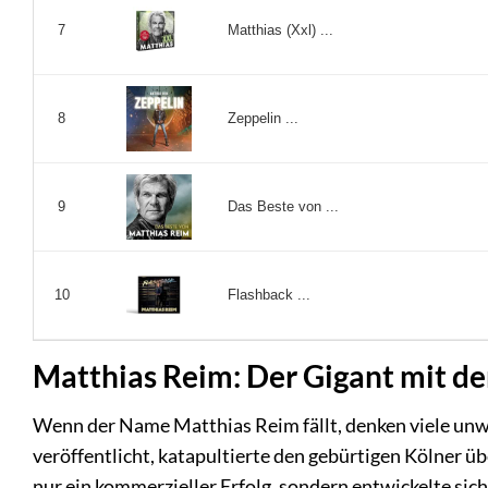
Matthias (Xxl) ...
7
Zeppelin ...
8
Das Beste von ...
9
Flashback ...
10
Matthias Reim: Der Gigant mit de
Wenn der Name Matthias Reim fällt, denken viele unweig
veröffentlicht, katapultierte den gebürtigen Kölner ü
nur ein kommerzieller Erfolg, sondern entwickelte sic