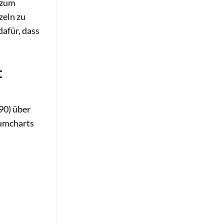
 zum
zeln zu
dafür, dass
t
90) über
bumcharts