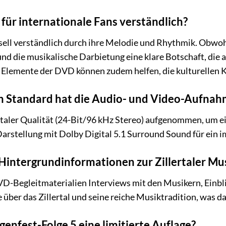
 für internationale Fans verständlich?
sell verständlich durch ihre Melodie und Rhythmik. Obwohl 
nd die musikalische Darbietung eine klare Botschaft, die 
 Elemente der DVD können zudem helfen, die kulturellen K
 Standard hat die Audio- und Video-Aufnah
italer Qualität (24-Bit/96 kHz Stereo) aufgenommen, um e
-Darstellung mit Dolby Digital 5.1 Surround Sound für ein 
Hintergrundinformationen zur Zillertaler Mu
DVD-Begleitmaterialien Interviews mit den Musikern, Einbl
ber das Zillertal und seine reiche Musiktradition, was da
igenfest-Folge 5 eine limitierte Auflage?