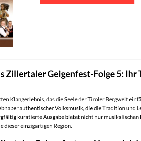
 Zillertaler Geigenfest-Folge 5: Ihr 
en Klangerlebnis, das die Seele der Tiroler Bergwelt einfän
haber authentischer Volksmusik, die die Tradition und Le
gfältig kuratierte Ausgabe bietet nicht nur musikalischen 
e dieser einzigartigen Region.