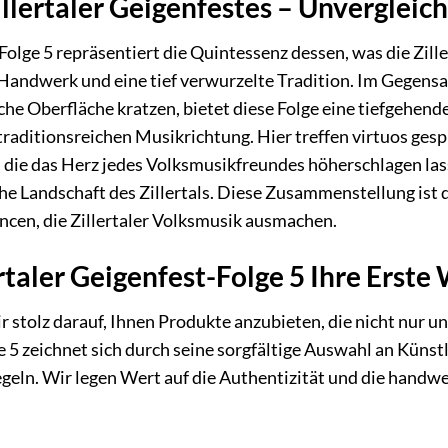
illertaler Geigenfestes – Unvergleich
-Folge 5 repräsentiert die Quintessenz dessen, was die Zil
andwerk und eine tief verwurzelte Tradition. Im Gegensa
sche Oberfläche kratzen, bietet diese Folge eine tiefgehe
traditionsreichen Musikrichtung. Hier treffen virtuos ge
 die das Herz jedes Volksmusikfreundes höherschlagen las
che Landschaft des Zillertals. Diese Zusammenstellung ist 
ncen, die Zillertaler Volksmusik ausmachen.
taler Geigenfest-Folge 5 Ihre Erste 
r stolz darauf, Ihnen Produkte anzubieten, die nicht nur u
e 5 zeichnet sich durch seine sorgfältige Auswahl an Künstl
egeln. Wir legen Wert auf die Authentizität und die handwe