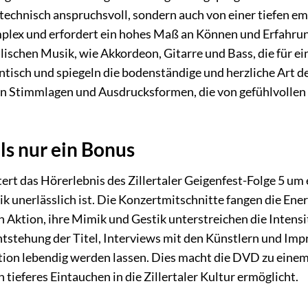
 technisch anspruchsvoll, sondern auch von einer tiefen 
plex und erfordert ein hohes Maß an Können und Erfahrung
ischen Musik, wie Akkordeon, Gitarre und Bass, die für e
tisch und spiegeln die bodenständige und herzliche Art der
 an Stimmlagen und Ausdrucksformen, die von gefühlvolle
ls nur ein Bonus
rt das Hörerlebnis des Zillertaler Geigenfest-Folge 5 um 
 unerlässlich ist. Die Konzertmitschnitte fangen die Ene
in Aktion, ihre Mimik und Gestik unterstreichen die Intens
Entstehung der Titel, Interviews mit den Künstlern und Imp
tion lebendig werden lassen. Dies macht die DVD zu einem 
tieferes Eintauchen in die Zillertaler Kultur ermöglicht.