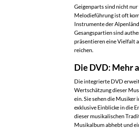
Geigenparts sind nicht nur
Melodieführung ist oft kom
Instrumente der Alpenländl
Gesangspartien sind authen
präsentieren eine Vielfalt
reichen.
Die DVD: Mehr a
Die integrierte DVD erweite
Wertschätzung dieser Musik
ein. Sie sehen die Musiker 
exklusive Einblicke in die 
dieser musikalischen Tradi
Musikalbum abhebt und ein 