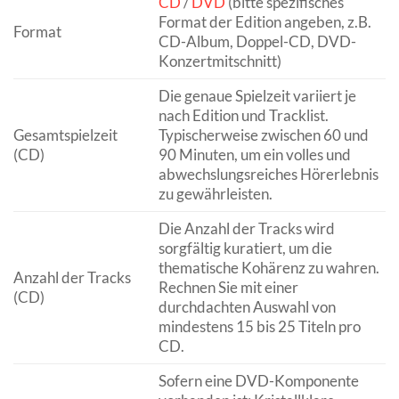
CD
/
DVD
(bitte spezifisches
Format der Edition angeben, z.B.
Format
CD-Album, Doppel-CD, DVD-
Konzertmitschnitt)
Die genaue Spielzeit variiert je
nach Edition und Tracklist.
Gesamtspielzeit
Typischerweise zwischen 60 und
(CD)
90 Minuten, um ein volles und
abwechslungsreiches Hörerlebnis
zu gewährleisten.
Die Anzahl der Tracks wird
sorgfältig kuratiert, um die
thematische Kohärenz zu wahren.
Anzahl der Tracks
Rechnen Sie mit einer
(CD)
durchdachten Auswahl von
mindestens 15 bis 25 Titeln pro
CD.
Sofern eine DVD-Komponente