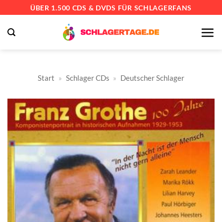
Zum
ÜBER 1.500 CDS & DVDS FÜR SCHLAGERFANS
Inhalt
springen
Start
»
Schlager CDs
»
Deutscher Schlager