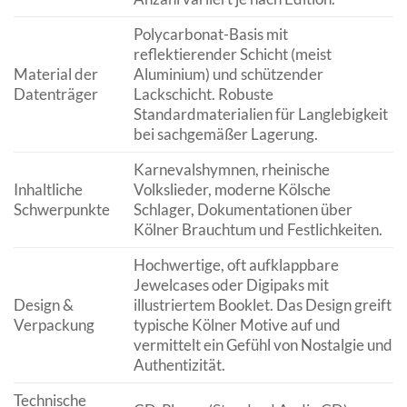
Polycarbonat-Basis mit
reflektierender Schicht (meist
Material der
Aluminium) und schützender
Datenträger
Lackschicht. Robuste
Standardmaterialien für Langlebigkeit
bei sachgemäßer Lagerung.
Karnevalshymnen, rheinische
Inhaltliche
Volkslieder, moderne Kölsche
Schwerpunkte
Schlager, Dokumentationen über
Kölner Brauchtum und Festlichkeiten.
Hochwertige, oft aufklappbare
Jewelcases oder Digipaks mit
Design &
illustriertem Booklet. Das Design greift
Verpackung
typische Kölner Motive auf und
vermittelt ein Gefühl von Nostalgie und
Authentizität.
Technische