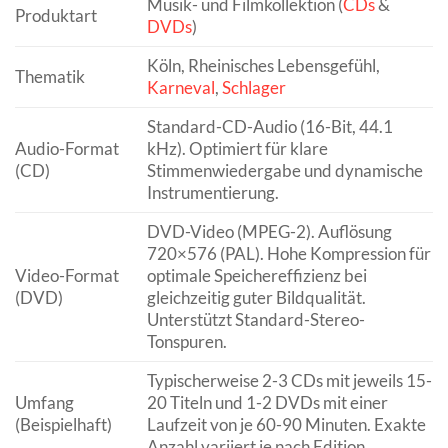
Musik- und Filmkollektion (
CDs
&
Produktart
DVDs
)
Köln, Rheinisches Lebensgefühl,
Thematik
Karneval
,
Schlager
Standard-CD-Audio (16-Bit, 44.1
Audio-Format
kHz). Optimiert für klare
(CD)
Stimmenwiedergabe und dynamische
Instrumentierung.
DVD-Video (MPEG-2). Auflösung
720×576 (PAL). Hohe Kompression für
Video-Format
optimale Speichereffizienz bei
(DVD)
gleichzeitig guter Bildqualität.
Unterstützt Standard-Stereo-
Tonspuren.
Typischerweise 2-3 CDs mit jeweils 15-
Umfang
20 Titeln und 1-2 DVDs mit einer
(Beispielhaft)
Laufzeit von je 60-90 Minuten. Exakte
Anzahl variiert je nach Edition.