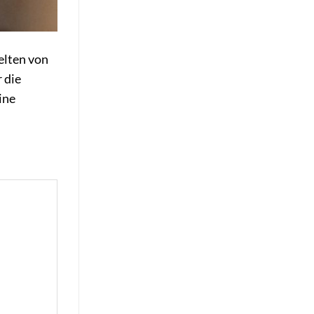
elten von
 die
ine