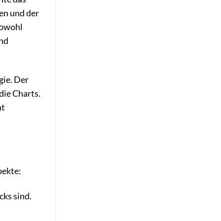
en und der
sowohl
und
gie. Der
die Charts.
nt
pekte:
cks sind.