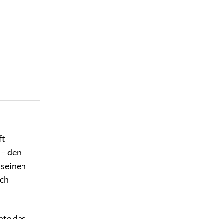
ft
 – den
 seinen
ich
nte das