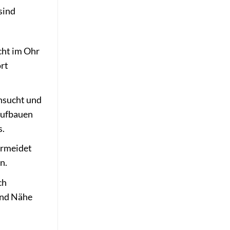
sind
cht im Ohr
ort
hnsucht und
aufbauen
s.
vermeidet
n.
ch
und Nähe