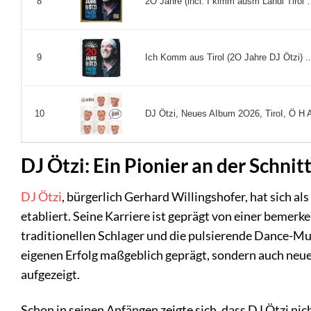
2O Jahre (incl. I kimm ausm Landl Tirol …
8
Ich Komm aus Tirol (2O Jahre DJ Ötzi) ..
9
DJ Ötzi, Neues AIbum 2O26, TiroI, Ö H A
10
DJ Ötzi: Ein Pionier an der Schni
DJ Ötzi
, bürgerlich Gerhard Willingshofer, hat sich a
etabliert. Seine Karriere ist geprägt von einer bemer
traditionellen Schlager und die pulsierende Dance-Mus
eigenen Erfolg maßgeblich geprägt, sondern auch neue
aufgezeigt.
Schon in seinen Anfängen zeigte sich, dass DJ Ötzi ni