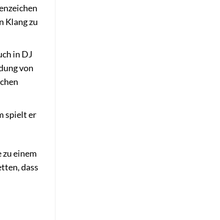
kenzeichen
n Klang zu
uch in DJ
ndung von
ächen
 spielt er
e zu einem
etten, dass