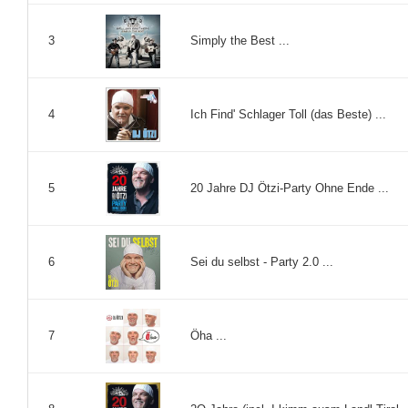
Simply the Best ...
3
Ich Find' Schlager Toll (das Beste) ...
4
20 Jahre DJ Ötzi-Party Ohne Ende ...
5
Sei du selbst - Party 2.0 ...
6
Öha ...
7