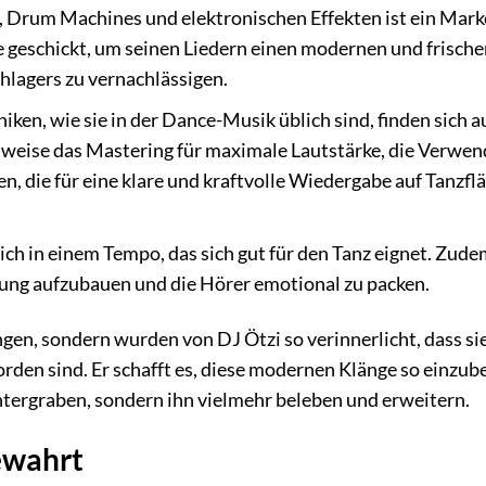
, Drum Machines und elektronischen Effekten ist ein Mar
e geschickt, um seinen Liedern einen modernen und frische
hlagers zu vernachlässigen.
en, wie sie in der Dance-Musik üblich sind, finden sich a
sweise das Mastering für maximale Lautstärke, die Verwe
 die für eine klare und kraftvolle Wiedergabe auf Tanzfl
ch in einem Tempo, das sich gut für den Tanz eignet. Zudem
ng aufzubauen und die Hörer emotional zu packen.
gen, sondern wurden von DJ Ötzi so verinnerlicht, dass si
rden sind. Er schafft es, diese modernen Klänge so einzub
untergraben, sondern ihn vielmehr beleben und erweitern.
ewahrt