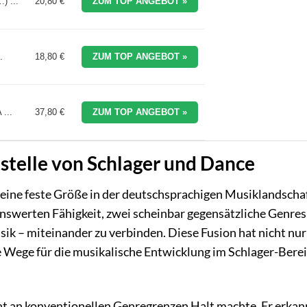
) ...
20,80 €
ZUM TOP ANGEBOT »
.
18,80 €
ZUM TOP ANGEBOT »
 ...
37,80 €
ZUM TOP ANGEBOT »
ttstelle von Schlager und Dance
ls eine feste Größe in der deutschsprachigen Musiklandscha
kenswerten Fähigkeit, zwei scheinbar gegensätzliche Genres
ik – miteinander zu verbinden. Diese Fusion hat nicht nur
 Wege für die musikalische Entwicklung im Schlager-Bere
cht an konventionellen Genregrenzen Halt machte. Er erkan