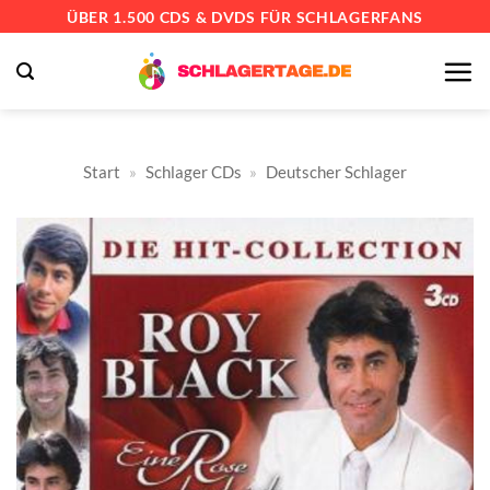
Zum
ÜBER 1.500 CDS & DVDS FÜR SCHLAGERFANS
Inhalt
springen
Start
»
Schlager CDs
»
Deutscher Schlager