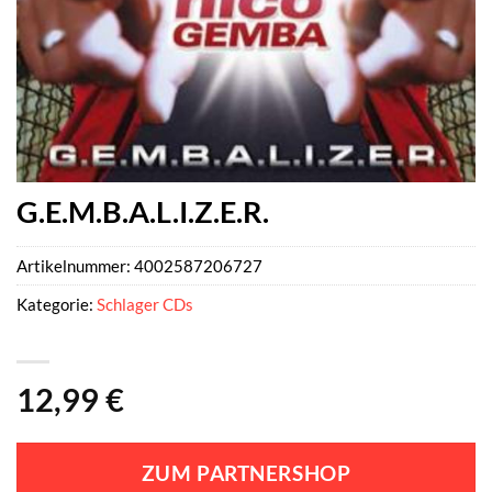
G.E.M.B.A.L.I.Z.E.R.
Artikelnummer:
4002587206727
Kategorie:
Schlager CDs
12,99
€
ZUM PARTNERSHOP