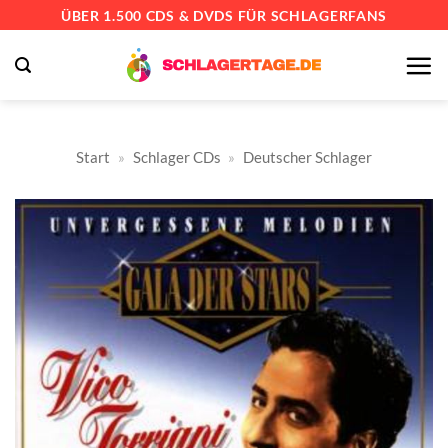
Zum
ÜBER 1.500 CDS & DVDS FÜR SCHLAGERFANS
Inhalt
springen
Start
»
Schlager CDs
»
Deutscher Schlager