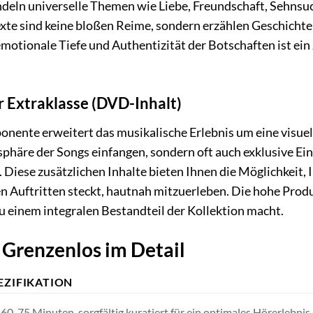
eln universelle Themen wie Liebe, Freundschaft, Sehnsuch
exte sind keine bloßen Reime, sondern erzählen Geschicht
otionale Tiefe und Authentizität der Botschaften ist ein
er Extraklasse (DVD-Inhalt)
ente erweitert das musikalische Erlebnis um eine visuel
phäre der Songs einfangen, sondern oft auch exklusive Einb
iese zusätzlichen Inhalte bieten Ihnen die Möglichkeit, 
ren Auftritten steckt, hautnah mitzuerleben. Die hohe Pro
u einem integralen Bestandteil der Kollektion macht.
 Grenzenlos im Detail
EZIFIKATION
 60-75 Minuten, sorgfältig kuratiert für ein optimales Hörerlebnis.