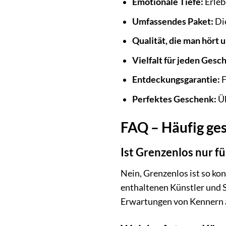
Emotionale Tiefe:
Erleb
Umfassendes Paket:
Die
Qualität, die man hört u
Vielfalt für jeden Ges
Entdeckungsgarantie:
F
Perfektes Geschenk:
Üb
FAQ – Häufig ges
Ist Grenzenlos nur fü
Nein, Grenzenlos ist so kon
enthaltenen Künstler und St
Erwartungen von Kennern 