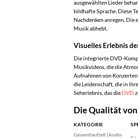
ausgewählten Lieder behand
bildhafte Sprache. Diese T
Nachdenken anregen. Die em
Musik abhebt.
Visuelles Erlebnis d
Die integrierte DVD-Kompon
Musikvideos, die die Atmos
Aufnahmen von Konzerten. D
die Leidenschaft, die in ih
Seherlebnis, das die
DVD
z
Die Qualität von
KATEGORIE
SP
Gesamtlaufzeit (Audio-
Ca.