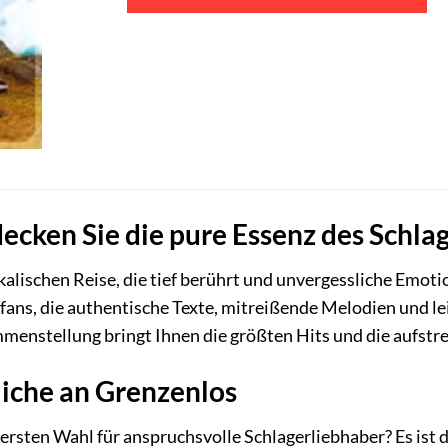
ecken Sie die pure Essenz des Schla
kalischen Reise, die tief berührt und unvergessliche Emo
erfans, die authentische Texte, mitreißende Melodien und l
mmenstellung bringt Ihnen die größten Hits und die aufstr
liche an Grenzenlos
ersten Wahl für anspruchsvolle Schlagerliebhaber? Es ist