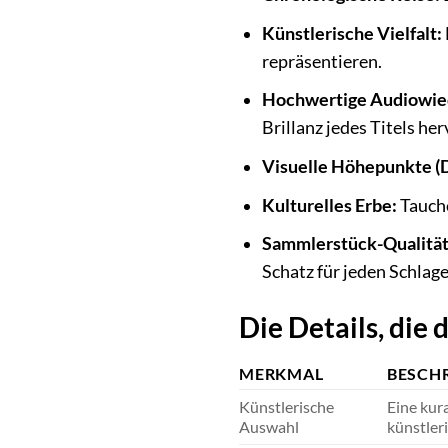
Künstlerische Vielfalt:
repräsentieren.
Hochwertige Audiowie
Brillanz jedes Titels he
Visuelle Höhepunkte (
Kulturelles Erbe:
Tauche
Sammlerstück-Qualität
Schatz für jeden Schlag
Die Details, die
MERKMAL
BESCH
Künstlerische
Eine kur
Auswahl
künstler