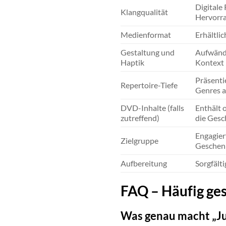
Digitale
Klangqualität
Hervorra
Medienformat
Erhältli
Gestaltung und
Aufwändi
Haptik
Kontext 
Präsenti
Repertoire-Tiefe
Genres a
DVD-Inhalte (falls
Enthält 
zutreffend)
die Gesc
Engagier
Zielgruppe
Geschenk
Aufbereitung
Sorgfält
FAQ – Häufig ges
Was genau macht „Ju