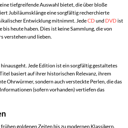
ine tiefgreifende Auswahl bietet, die über bloße
ert Jubiläumsklänge eine sorgfältig recherchierte
usikalischer Entwicklung mitnimmt. Jede
CD
und
DVD
ist
ke bis heute haben. Dies ist keine Sammlung, die von
rs verstehen und lieben.
inausgeht. Jede Edition ist ein sorgfältig gestaltetes
itel basiert auf ihrer historischen Relevanz, ihrem
annte Ohrwürmer, sondern auch versteckte Perlen, die das
Informationen (sofern vorhanden) vertiefen das
en
n frühen goldenen Zeiten bis zu modernen Klassikern.