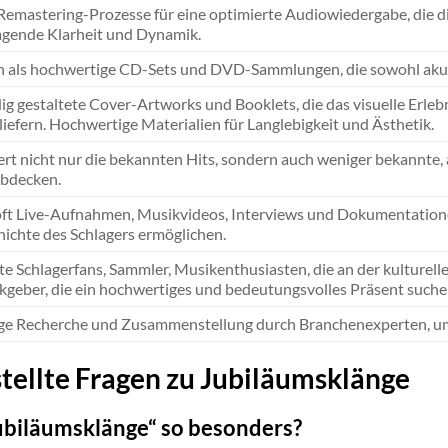
 Remastering-Prozesse für eine optimierte Audiowiedergabe, die d
gende Klarheit und Dynamik.
ch als hochwertige CD-Sets und DVD-Sammlungen, die sowohl akus
g gestaltete Cover-Artworks und Booklets, die das visuelle Erle
liefern. Hochwertige Materialien für Langlebigkeit und Ästhetik.
ert nicht nur die bekannten Hits, sondern auch weniger bekannte, 
bdecken.
oft Live-Aufnahmen, Musikvideos, Interviews und Dokumentationen,
hichte des Schlagers ermöglichen.
te Schlagerfans, Sammler, Musikenthusiasten, die an der kulturell
geber, die ein hochwertiges und bedeutungsvolles Präsent suche
ige Recherche und Zusammenstellung durch Branchenexperten, um A
tellte Fragen zu Jubiläumsklänge
biläumsklänge“ so besonders?