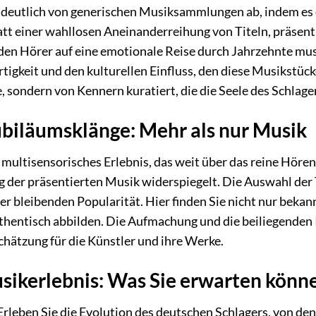
 deutlich von generischen Musiksammlungen ab, indem es e
att einer wahllosen Aneinanderreihung von Titeln, präsenti
 den Hörer auf eine emotionale Reise durch Jahrzehnte m
rtigkeit und den kulturellen Einfluss, den diese Musikstüc
, sondern von Kennern kuratiert, die die Seele des Schlage
ubiläumsklänge: Mehr als nur Musik
multisensorisches Erlebnis, das weit über das reine Hören h
g der präsentierten Musik widerspiegelt. Die Auswahl der T
hrer bleibenden Popularität. Hier finden Sie nicht nur bek
thentisch abbilden. Die Aufmachung und die beiliegenden 
hätzung für die Künstler und ihre Werke.
ikerlebnis: Was Sie erwarten könn
rleben Sie die Evolution des deutschen Schlagers, von de