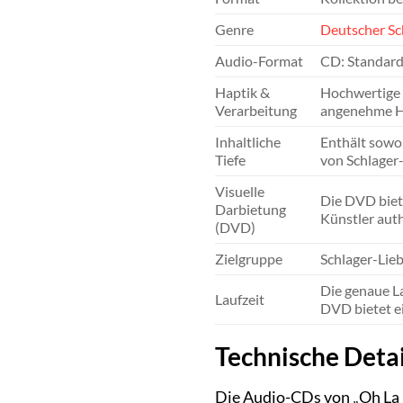
Genre
Deutscher Sc
Audio-Format
CD: Standard
Haptik &
Hochwertige 
Verarbeitung
angenehme Ha
Inhaltliche
Enthält sowoh
Tiefe
von Schlager
Visuelle
Die DVD biete
Darbietung
Künstler auth
(DVD)
Zielgruppe
Schlager-Lie
Die genaue La
Laufzeit
DVD bietet ei
Technische Deta
Die Audio-CDs von „Oh La L