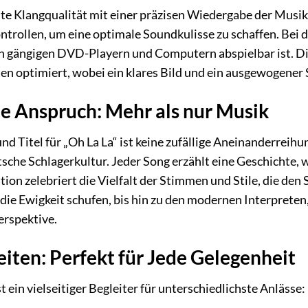
nte Klangqualität mit einer präzisen Wiedergabe der Musik.
ontrollen, um eine optimale Soundkulisse zu schaffen. Be
en gängigen DVD-Playern und Computern abspielbar ist. Di
n optimiert, wobei ein klares Bild und ein ausgewogener
e Anspruch: Mehr als nur Musik
d Titel für „Oh La La“ ist keine zufällige Aneinanderreihu
sche Schlagerkultur. Jeder Song erzählt eine Geschichte, 
ion zelebriert die Vielfalt der Stimmen und Stile, die den
die Ewigkeit schufen, bis hin zu den modernen Interpreten
erspektive.
iten: Perfekt für Jede Gelegenheit
t ein vielseitiger Begleiter für unterschiedlichste Anlässe: