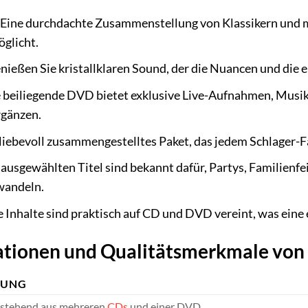
Eine durchdachte Zusammenstellung von Klassikern und mo
glicht.
ießen Sie kristallklaren Sound, der die Nuancen und die e
 beiliegende DVD bietet exklusive Live-Aufnahmen, Musikvi
rgänzen.
liebevoll zusammengestelltes Paket, das jedem Schlager-Fa
ausgewählten Titel sind bekannt dafür, Partys, Familienf
wandeln.
e Inhalte sind praktisch auf CD und DVD vereint, was ein
ationen und Qualitätsmerkmale von 
BUNG
estehend aus mehreren
CDs
und einer DVD.