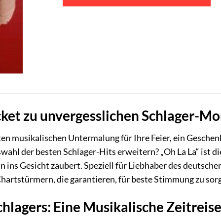
icket zu unvergesslichen Schlager-
ten musikalischen Untermalung für Ihre Feier, ein Gesche
wahl der besten Schlager-Hits erweitern? „Oh La La“ ist 
ln ins Gesicht zaubert. Speziell für Liebhaber des deutschen
hartstürmern, die garantieren, für beste Stimmung zu sor
chlagers: Eine Musikalische Zeitreis