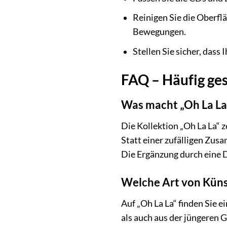
Reinigen Sie die Oberfl
Bewegungen.
Stellen Sie sicher, dass
FAQ – Häufig ges
Was macht „Oh La La
Die Kollektion „Oh La La“ 
Statt einer zufälligen Zus
Die Ergänzung durch eine 
Welche Art von Künst
Auf „Oh La La“ finden Sie 
als auch aus der jüngeren 