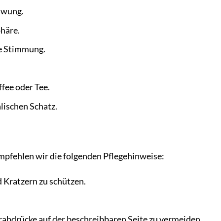
hwung.
häre.
te Stimmung.
fee oder Tee.
lischen Schatz.
mpfehlen wir die folgenden Pflegehinweise:
d Kratzern zu schützen.
rabdrücke auf der beschreibbaren Seite zu vermeiden.