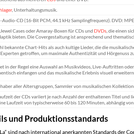
hlager
, Unterhaltungsmusik.
-Audio-CD (16-Bit PCM, 44.1 kHz Samplingfrequenz). DVD: MPEG-
Jewel Cases oder Amaray-Boxen für CDs und
DVDs
, die einen s
ptik bieten. Die Covergestaltung ist ansprechend und thematis
l bekannte Chart-Hits als auch kultige Lieder, die die musikalis
-Experten getroffen, um maximale Authentizität und Hörgenuss zu
t in der Regel eine Auswahl an Musikvideos, Live-Auftritten ode
entisch einfangen und das musikalische Erlebnis visuell erweitern
bhaber aller Altersgruppen, Sammler von musikalischen Kollektio
ufzeit der CDs variiert je nach Anzahl der enthaltenen Titel und 
ne Laufzeit von typischerweise 60 bis 120 Minuten, abhängig von 
ils und Produktionsstandards
a“ sind nach international anerkannten Standards der Com