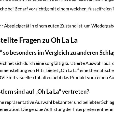
äche bei Bedarf vorsichtig mit einem weichen, fusselfreien
 Ihr Abspielgerät in einem guten Zustand ist, um Wiedergab
tellte Fragen zu Oh La La
“ so besonders im Vergleich zu anderen Schl
zeichnet sich durch eine sorgfältig kuratierte Auswahl au
ammenstellung von Hits, bietet „Oh La La“ eine thematische
DVD mit visuellen Inhalten hebt das Produkt von reinen A
lern sind auf „Oh La La“ vertreten?
eine repräsentative Auswahl bekannter und beliebter Schla
Generation. Die genaue Auflistung der Interpreten entneh