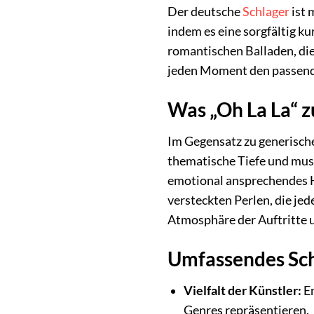
Der deutsche
Schlager
ist 
indem es eine sorgfältig k
romantischen Balladen, die
jeden Moment den passend
Was „Oh La La“ 
Im Gegensatz zu generische
thematische Tiefe und mus
emotional ansprechendes Hö
versteckten Perlen, die je
Atmosphäre der Auftritte u
Umfassendes Schl
Vielfalt der Künstler:
En
Genres repräsentieren.