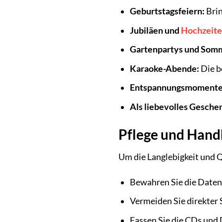
Geburtstagsfeiern:
Brin
Jubiläen und
Hochzeit
Gartenpartys und Somm
Karaoke-Abende:
Die b
Entspannungsmomente
Als liebevolles Gesche
Pflege und Handh
Um die Langlebigkeit und Q
Bewahren Sie die Datent
Vermeiden Sie direkter
Fassen Sie die CDs und 