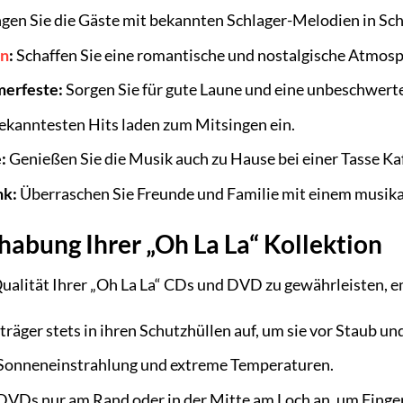
gen Sie die Gäste mit bekannten Schlager-Melodien in Sc
en
:
Schaffen Sie eine romantische und nostalgische Atmosp
erfeste:
Sorgen Sie für gute Laune und eine unbeschwer
ekanntesten Hits laden zum Mitsingen ein.
:
Genießen Sie die Musik auch zu Hause bei einer Tasse Kaf
nk:
Überraschen Sie Freunde und Familie mit einem musika
abung Ihrer „Oh La La“ Kollektion
ualität Ihrer „Oh La La“ CDs und DVD zu gewährleisten, e
räger stets in ihren Schutzhüllen auf, um sie vor Staub un
 Sonneneinstrahlung und extreme Temperaturen.
DVDs nur am Rand oder in der Mitte am Loch an, um Finge