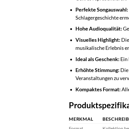
Perfekte Songauswahl:
Schlagergeschichte ermö
Hohe Audioqualität:
Gen
Visuelles Highlight:
Die
musikalische Erlebnis e
Ideal als Geschenk:
Ein 
Erhöhte Stimmung:
Die 
Veranstaltungen zu ver
Kompaktes Format:
All
Produktspezifik
MERKMAL
BESCHREI
Format
Kollektion b