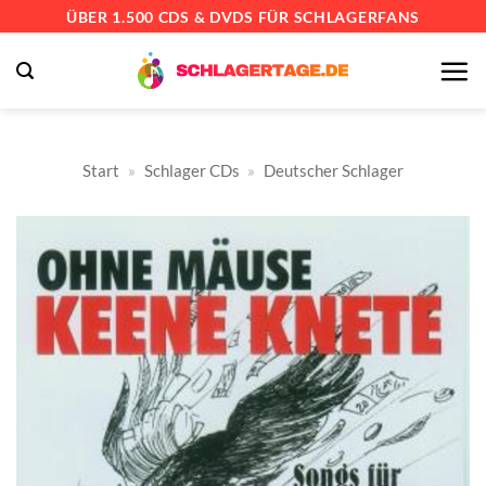
Zum
ÜBER 1.500 CDS & DVDS FÜR SCHLAGERFANS
Inhalt
springen
Start
»
Schlager CDs
»
Deutscher Schlager