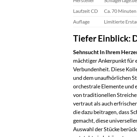
Hersteller
Schlagertage.de
Laufzeit CD
Ca. 70 Minuten
Auflage
Limitierte Erst
Tiefer Einblick:
Sehnsucht In Ihrem Herze
mächtiger Ankerpunkt für e
Verbundenheit. Diese Kolle
und dem unaufhörlichen Str
orchestrale Elemente und e
von traditionellen Streich
vertraut als auch erfrisch
die dazu beitragen, dass S
gemacht, diese universelle
Auswahl der Stücke berücks