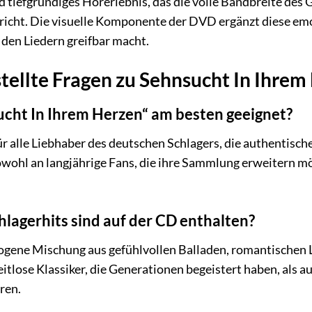
d tiefgründiges Hörerlebnis, das die volle Bandbreite des
richt. Die visuelle Komponente der DVD ergänzt diese emot
 den Liedern greifbar macht.
tellte Fragen zu Sehnsucht In Ihrem
sucht In Ihrem Herzen“ am besten geeignet?
für alle Liebhaber des deutschen Schlagers, die authentis
sowohl an langjährige Fans, die ihre Sammlung erweitern mö
hlagerhits sind auf der CD enthalten?
ogene Mischung aus gefühlvollen Balladen, romantischen 
tlose Klassiker, die Generationen begeistert haben, als au
ren.