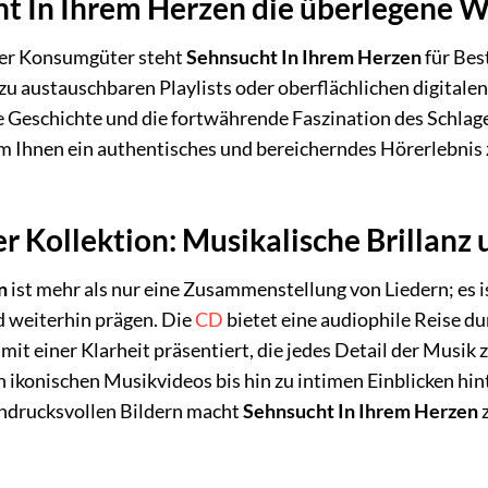
 In Ihrem Herzen die überlegene Wa
ller Konsumgüter steht
Sehnsucht In Ihrem Herzen
für Bes
u austauschbaren Playlists oder oberflächlichen digitalen
e Geschichte und die fortwährende Faszination des Schlager
m Ihnen ein authentisches und bereicherndes Hörerlebnis 
r Kollektion: Musikalische Brillanz 
n
ist mehr als nur eine Zusammenstellung von Liedern; es 
 weiterhin prägen. Die
CD
bietet eine audiophile Reise d
mit einer Klarheit präsentiert, die jedes Detail der Musi
on ikonischen Musikvideos bis hin zu intimen Einblicken hi
indrucksvollen Bildern macht
Sehnsucht In Ihrem Herzen
z