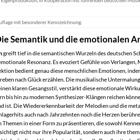
 Eigenproduktion, in Kooperation mit führenden deutschen Musik
auflage mit besonderer Kennzeichnung.
 Die Semantik und die emotionalen A
n
greift tief in die semantischen Wurzeln des deutschen Sch
motionale Resonanz. Es evoziert Gefühle von Verlangen, 
ktion bedient genau diese menschlichen Emotionen, indem s
eben nach Glück erzählen. Die musikalische Untermalung, 
inen klaren Gesangsstil, verstärkt diese emotionale Wirk
ern bis hin zu modernen Synthesizer-Klängen reichen könne
end ist. Die Wiedererkennbarkeit der Melodien und die met
chlagerhits auch nach Jahrzehnten noch die Herzen berühr
n Themen in einer Form zu präsentieren, die sowohl Kenner 
ichtigt nicht nur ihre Popularität, sondern auch ihre them