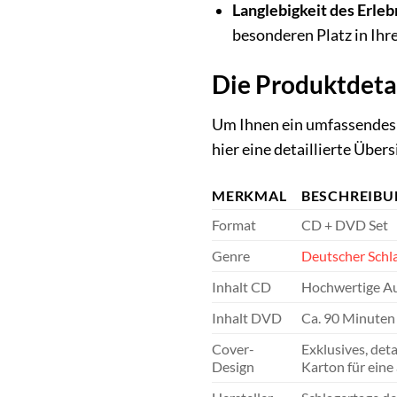
Langlebigkeit des Erleb
besonderen Platz in Ih
Die Produktdeta
Um Ihnen ein umfassendes 
hier eine detaillierte Übe
MERKMAL
BESCHREIB
Format
CD + DVD Set
Genre
Deutscher Schl
Inhalt CD
Hochwertige Au
Inhalt DVD
Ca. 90 Minuten 
Cover-
Exklusives, det
Design
Karton für ein