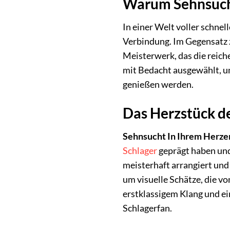
Warum Sehnsucht
In einer Welt voller schne
Verbindung. Im Gegensatz z
Meisterwerk, das die reich
mit Bedacht ausgewählt, u
genießen werden.
Das Herzstück de
Sehnsucht In Ihrem Herze
Schlager
geprägt haben und
meisterhaft arrangiert und 
um visuelle Schätze, die v
erstklassigem Klang und e
Schlagerfan.