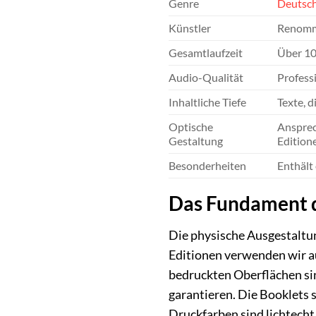
Genre
Deutsch
Künstler
Renommi
Gesamtlaufzeit
Über 10 
Audio-Qualität
Professi
Inhaltliche Tiefe
Texte, d
Optische
Ansprec
Gestaltung
Edition
Besonderheiten
Enthält 
Das Fundament d
Die physische Ausgestaltung
Editionen verwenden wir au
bedruckten Oberflächen sin
garantieren. Die Booklets 
Druckfarben sind lichtecht