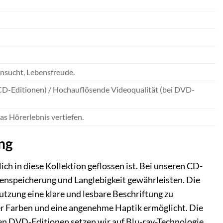
ehnsucht, Lebensfreude.
CD-Editionen) / Hochauflösende Videoqualität (bei DVD-
as Hörerlebnis vertiefen.
ng
ich in diese Kollektion geflossen ist. Bei unseren CD-
tenspeicherung und Langlebigkeit gewährleisten. Die
tzung eine klare und lesbare Beschriftung zu
der Farben und eine angenehme Haptik ermöglicht. Die
 den DVD-Editionen setzen wir auf Blu-ray-Technologie,