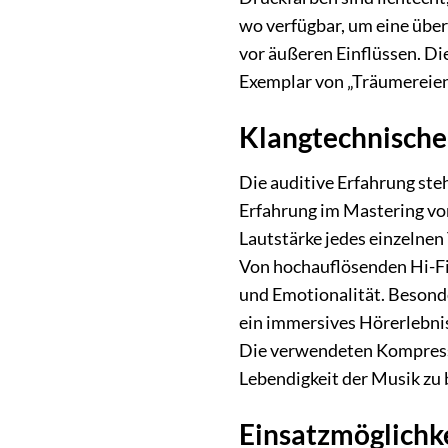
wo verfügbar, um eine über
vor äußeren Einflüssen. Di
Exemplar von „Träumereien
Klangtechnische 
Die auditive Erfahrung ste
Erfahrung im Mastering vo
Lautstärke jedes einzelne
Von hochauflösenden Hi-Fi-
und Emotionalität. Beson
ein immersives Hörerlebnis
Die verwendeten Kompressi
Lebendigkeit der Musik zu 
Einsatzmöglichke