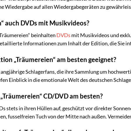
che Wiedergabe auf allen Wiedergabegeräten zu gewährleis
n“ auch DVDs mit Musikvideos?
„Träumereien“ beinhalten
DVDs
mit Musikvideos und exklus
aillierte Informationen zum Inhalt der Edition, die Sie int
ektion „Träumereien“ am besten geeignet?
ür langjährige Schlagerfans, die ihre Sammlung um hochwe
iefen Einblick in die emotionale Welt des deutschen Schlag
e „Träumereien“ CD/DVD am besten?
 stets in ihren Hüllen auf, geschützt vor direkter Sonnen
en, fusselfreien Tuch von der Mitte nach außen. Vermeiden