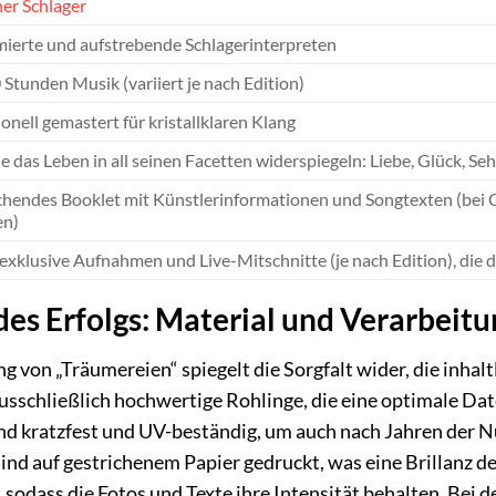
er Schlager
erte und aufstrebende Schlagerinterpreten
Stunden Musik (variiert je nach Edition)
onell gemastert für kristallklaren Klang
ie das Leben in all seinen Facetten widerspiegeln: Liebe, Glück, S
hendes Booklet mit Künstlerinformationen und Songtexten (bei 
en)
exklusive Aufnahmen und Live-Mitschnitte (je nach Edition), die d
es Erfolgs: Material und Verarbeitu
 von „Träumereien“ spiegelt die Sorgfalt wider, die inhaltl
sschließlich hochwertige Rohlinge, die eine optimale Da
d kratzfest und UV-beständig, um auch nach Jahren der Nu
sind auf gestrichenem Papier gedruckt, was eine Brillanz 
, sodass die Fotos und Texte ihre Intensität behalten. Bei