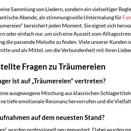
 eine Sammlung von Liedern, sondern ein vielseitiger Begl
antische Abende, als stimmungsvolle Untermalung für
Fam
äumereien“ bereichert jeden Moment. Sie eignet sich herv
rn oder einfach nur, um sich eine Auszeit vom Alltagsstres
ng die passende Melodie zu finden. Viele unserer Kunden 
tte und als Mittel, um die Verbundenheit mit ihren Lieben
tellte Fragen zu Träumereien
ger ist auf „Träumereien“ vertreten?
eine ausgewogene Mischung aus klassischen Schlagertiteln
ine tiefe emotionale Resonanz hervorrufen und die Vielfal
r Aufnahmen auf dem neuesten Stand?
reien“ wurden professionell neu gemastert. Dabei wurden 