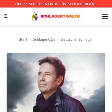
Zum
ÜBER 1.500 CDS & DVDS FÜR SCHLAGERFANS
Inhalt
springen
Start
»
Schlager CDs
»
Deutscher Schlager