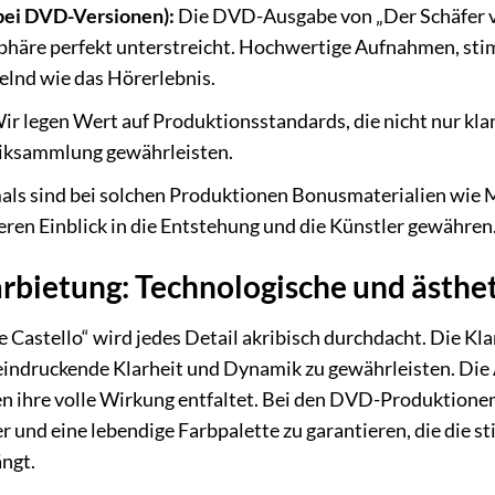
(bei DVD-Versionen):
Die DVD-Ausgabe von „Der Schäfer von
phäre perfekt unterstreicht. Hochwertige Aufnahmen, st
elnd wie das Hörerlebnis.
ir legen Wert auf Produktionsstandards, die nicht nur klan
siksammlung gewährleisten.
ls sind bei solchen Produktionen Bonusmaterialien wie M
feren Einblick in die Entstehung und die Künstler gewähren
rbietung: Technologische und ästhe
 Castello“ wird jedes Detail akribisch durchdacht. Die K
indruckende Klarheit und Dynamik zu gewährleisten. Die Au
n ihre volle Wirkung entfaltet. Bei den DVD-Produktion
r und eine lebendige Farbpalette zu garantieren, die die 
ngt.