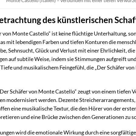
Monte Castello (Italien) – verbunden mit einer tiefen Verwurz
etrachtung des künstlerischen Schaf
 von Monte Castello“ ist keine flüchtige Unterhaltung, s
das mit lebendigen Farben und tiefen Konturen die menschl
be, Sehnsucht, Glück und Verlust mit einer Ehrlichkeit, d
en auf subtile Weise, indem sie Stimmungen aufgreift und v
r Tiefe und musikalischem Feingefühl, die „Der Schäfer v
Der Schäfer von Monte Castello“ zeugt von einem tiefen Ver
n modernisiert werden. Dezente Streicherarrangements, ge
en eine musikalische Textur, die den Hörer von der ersten 
retieren und eine Brücke zwischen den Generationen zu sc
ngen wird die emotionale Wirkung durch eine sorgfältige 