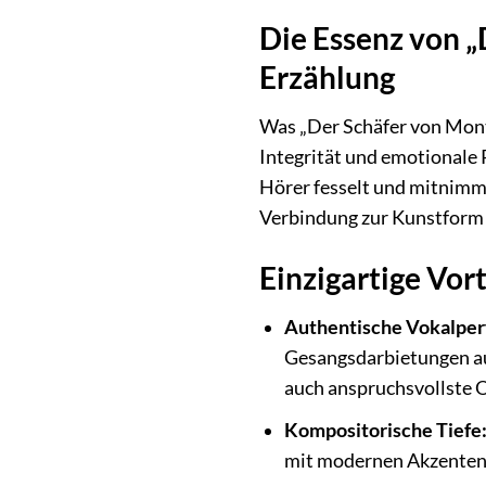
Die Essenz von „
Erzählung
Was „Der Schäfer von Mont
Integrität und emotionale R
Hörer fesselt und mitnimmt.
Verbindung zur Kunstfor
Einzigartige Vor
Authentische Vokalpe
Gesangsdarbietungen auf
auch anspruchsvollste 
Kompositorische Tiefe
mit modernen Akzenten, o