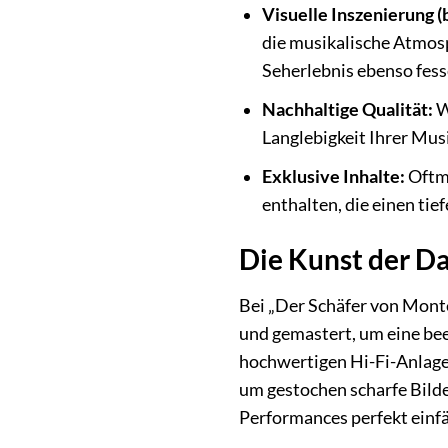
Visuelle Inszenierung 
die musikalische Atmos
Seherlebnis ebenso fess
Nachhaltige Qualität:
W
Langlebigkeit Ihrer Mu
Exklusive Inhalte:
Oftma
enthalten, die einen tie
Die Kunst der Da
Bei „Der Schäfer von Monte
und gemastert, um eine bee
hochwertigen Hi-Fi-Anlage
um gestochen scharfe Bilde
Performances perfekt einfä