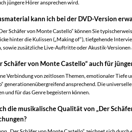
auch jüngere Hörer ansprechen wird.
smaterial kann ich bei der DVD-Version erw
Der Schäfer von Monte Castello“ können Sie typischerwei
icke hinter die Kulissen („Making of“), tiefgehende Intervi
, sowie zusätzliche Live-Auftritte oder Akustik-Versionen 
er Schäfer von Monte Castello“ auch für jüng
ene Verbindung von zeitlosen Themen, emotionaler Tiefe u
o“ generationenübergreifend ansprechend. Die universell
n und für das Genre begeistern können.
ch die musikalische Qualität von „Der Schäf
ichungen?
von „Der Schäfer von Monte Castello“ zeichnet sich durch 