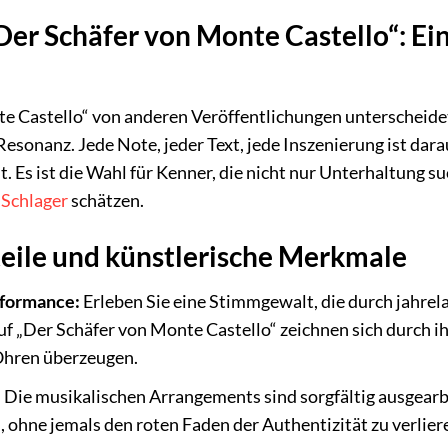
Der Schäfer von Monte Castello“: Ei
e Castello“ von anderen Veröffentlichungen unterscheidet
esonanz. Jede Note, jeder Text, jede Inszenierung ist dara
 Es ist die Wahl für Kenner, die nicht nur Unterhaltung su
m
Schlager
schätzen.
teile und künstlerische Merkmale
rformance:
Erleben Sie eine Stimmgewalt, die durch jahrel
 „Der Schäfer von Monte Castello“ zeichnen sich durch ihr
Ohren überzeugen.
:
Die musikalischen Arrangements sind sorgfältig ausgearb
hne jemals den roten Faden der Authentizität zu verlieren.