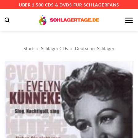
Zum
ÜBER 1.500 CDS & DVDS FÜR SCHLAGERFANS
Inhalt
springen
Start
»
Schlager CDs
»
Deutscher Schlager